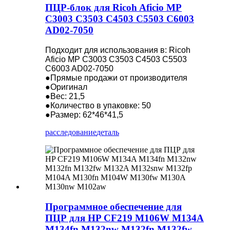
ПЦР-блок для Ricoh Aficio MP
C3003 C3503 C4503 C5503 C6003
AD02-7050
Подходит для использования в: Ricoh
Aficio MP C3003 C3503 C4503 C5503
C6003 AD02-7050
●Прямые продажи от производителя
●Оригинал
●Вес: 21,5
●Количество в упаковке: 50
●Размер: 62*46*41,5
расследование
деталь
Программное обеспечение для
ПЦР для HP CF219 M106W M134A
M134fn M132nw M132fn M132fw