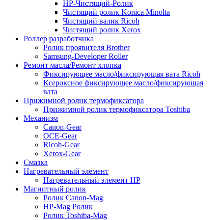
HP-Чистящий-Ролик
Чистящий ролик Konica Minolta
Чистящий валик Ricoh
Чистящий ролик Xerox
Роллер разработчика
Ролик проявителя Brother
Samsung-Developer Roller
Ремонт масла/Ремонт хлопка
Фиксирующее масло/фиксирующая вата Ricoh
Ксероксное фиксирующее масло/фиксирующая
вата
Прижимной ролик термофиксатора
Прижимной ролик термофиксатора Toshiba
Механизм
Canon-Gear
OCE-Gear
Ricoh-Gear
Xerox-Gear
Смазка
Нагревательный элемент
Нагревательный элемент HP
Магнитный ролик
Ролик Canon-Mag
HP-Mag Ролик
Ролик Toshiba-Mag