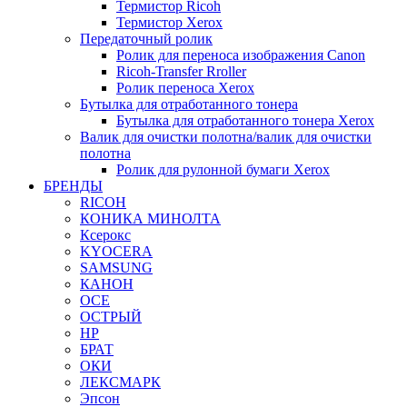
Термистор Ricoh
Термистор Xerox
Передаточный ролик
Ролик для переноса изображения Canon
Ricoh-Transfer Rroller
Ролик переноса Xerox
Бутылка для отработанного тонера
Бутылка для отработанного тонера Xerox
Валик для очистки полотна/валик для очистки
полотна
Ролик для рулонной бумаги Xerox
БРЕНДЫ
RICOH
КОНИКА МИНОЛТА
Ксерокс
KYOCERA
SAMSUNG
КАНОН
ОСЕ
ОСТРЫЙ
HP
БРАТ
ОКИ
ЛЕКСМАРК
Эпсон