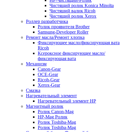
HP-Чистящий-Ролик
Чистящий ролик Konica Minolta
Чистящий валик Ricoh
Чистящий ролик Xerox
Роллер разработчика
Ролик проявителя Brother
Samsung-Developer Roller
Ремонт масла/Ремонт хлопка
Фиксирующее масло/фиксирующая вата
Ricoh
Ксероксное фиксирующее масло/
фиксирующая вата
Механизм
Canon-Gear
OCE-Gear
Ricoh-Gear
Xerox-Gear
Смазка
Нагревательный элемент
Нагревательный элемент HP
Магнитный ролик
Ролик Canon-Mag
HP-Mag Ролик
Ролик Toshiba-Mag
Ролик Toshiba-Mag