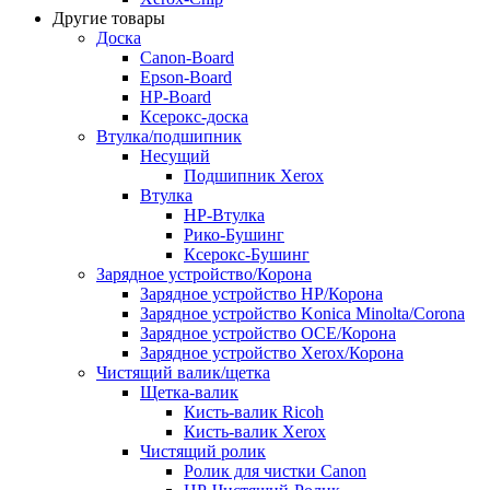
Другие товары
Доска
Canon-Board
Epson-Board
HP-Board
Ксерокс-доска
Втулка/подшипник
Несущий
Подшипник Xerox
Втулка
HP-Втулка
Рико-Бушинг
Ксерокс-Бушинг
Зарядное устройство/Корона
Зарядное устройство HP/Корона
Зарядное устройство Konica Minolta/Corona
Зарядное устройство OCE/Корона
Зарядное устройство Xerox/Корона
Чистящий валик/щетка
Щетка-валик
Кисть-валик Ricoh
Кисть-валик Xerox
Чистящий ролик
Ролик для чистки Canon