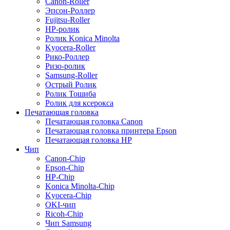
Canon-Roller
Эпсон-Роллер
Fujitsu-Roller
HP-ролик
Ролик Konica Minolta
Kyocera-Roller
Рико-Роллер
Ризо-ролик
Samsung-Roller
Острый Ролик
Ролик Тошиба
Ролик для ксерокса
Печатающая головка
Печатающая головка Canon
Печатающая головка принтера Epson
Печатающая головка HP
Чип
Canon-Chip
Epson-Chip
HP-Chip
Konica Minolta-Chip
Kyocera-Chip
OKI-чип
Ricoh-Chip
Чип Samsung