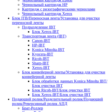
Чернильный картридж Epson
Чернильный картридж HP
Картридж с ризографическими чернилами
Чернильный картридж Xerox
Блок ITB/Переносная лента/Установка для очистки
переносной ленты
Подразделение IBT
Блок Xerox-IBT
Транспортная лента (IBT)
Canon-IBT
HP-IBT
Konica Minolta-IBT
Kyocera-IBT
Ricoh-IBT
Sharp-IBT
Xerox-IBT
Блок конвейерной ленты/Установка для очистки
конвейерной ленты
Блок обработки данных Konica Minolta IBT/
Блок очистки IBT
Блок Ricoh-IBT/Блок очистки IBT
Блок Xerox-IBT/Блок очистки IBT
Подающий ролик/Разделительный ролик/Подающий
ролик/Реверсивный ролик АПД
Брат-Роллер