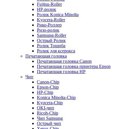
Fujitsu-Roller
HP-ролик
Ролик Konica Minolta
Kyocera-Roller
Рико-Роллер
Ризо-ролик
Samsung-Roller
Острый Ролик
Ролик Тошиба
Ролик для ксерокса
Печатающая головка
Печатающая головка Canon
Печатающая головка принтера Epson
Печатающая головка HP
Чип
Canon-Chip
Epson-Chip
HP-Chip
Konica Minolta-Chip
Kyocera-Chip
OKI-чип
Ricoh-Chip
Чип Samsung
Острый чип
Xerox-Chip