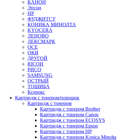
КАНОН
Эпсон
HP
ФУДЖИТСУ
КОНИКА МИНОЛТА
KYOCERA
ЛЕНОВО
ЛЕКСМАРК
ОСЕ
ОКИ
ДРУГОЙ
RICOH
РИСО
SAMSUNG
ОСТРЫЙ
ТОШИБА
Ксерокс
Картридж с тонером/порошок
Картридж с тонером
Картридж с тонером Brother
Картридж с тонером Canon
Картридж с тонером ECOSYS
Картридж с тонером Epson
Картридж с тонером HP
Картридж с тонером Konica Minolta