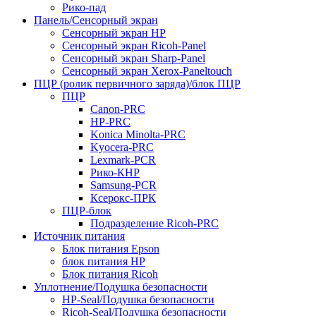
Рико-пад
Панель/Сенсорный экран
Сенсорный экран HP
Сенсорный экран Ricoh-Panel
Сенсорный экран Sharp-Panel
Сенсорный экран Xerox-Paneltouch
ПЦР (ролик первичного заряда)/блок ПЦР
ПЦР
Canon-PRC
HP-PRC
Konica Minolta-PRC
Kyocera-PRC
Lexmark-PCR
Рико-КНР
Samsung-PCR
Ксерокс-ПРК
ПЦР-блок
Подразделение Ricoh-PRC
Источник питания
Блок питания Epson
блок питания HP
Блок питания Ricoh
Уплотнение/Подушка безопасности
HP-Seal/Подушка безопасности
Ricoh-Seal/Подушка безопасности