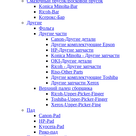
Смазочный брусок/Восковой брусок
Konica Minolta-Bar
Ricoh-Bar
Ксерокс-Бар
Другие
Фольга
Другие части
Canon-Другие детали
Другие комплектующие Epson
HP-Другие запчасти
Konica Minolta - Другие запчасти
OKI-Другие детали
Ricoh - Другие запчасти
Riso-Other Parts
Другие комплектующие Toshiba
Другие запчасти Xerox
Верхний палец сборщика
Ricoh-Upper-Picker-Finger
Toshiba-Upper-Picker-Finger
Xerox-Upper-Picker-Fing
Пад
Canon-Pad
HP-Pad
Kyocera-Pad
Рико-пад