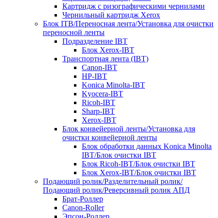
Картридж с ризографическими чернилами
Чернильный картридж Xerox
Блок ITB/Переносная лента/Установка для очистки
переносной ленты
Подразделение IBT
Блок Xerox-IBT
Транспортная лента (IBT)
Canon-IBT
HP-IBT
Konica Minolta-IBT
Kyocera-IBT
Ricoh-IBT
Sharp-IBT
Xerox-IBT
Блок конвейерной ленты/Установка для
очистки конвейерной ленты
Блок обработки данных Konica Minolta
IBT/Блок очистки IBT
Блок Ricoh-IBT/Блок очистки IBT
Блок Xerox-IBT/Блок очистки IBT
Подающий ролик/Разделительный ролик/
Подающий ролик/Реверсивный ролик АПД
Брат-Роллер
Canon-Roller
Эпсон-Роллер